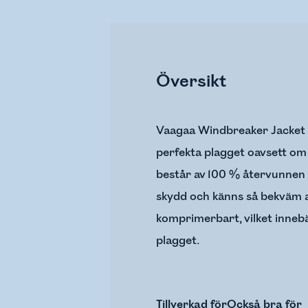
Översikt
Vaagaa Windbreaker Jacket ä
perfekta plagget oavsett om 
består av 100 % återvunnen 
skydd och känns så bekväm at
komprimerbart, vilket inneb
plagget.
Tillverkad för
Också bra för