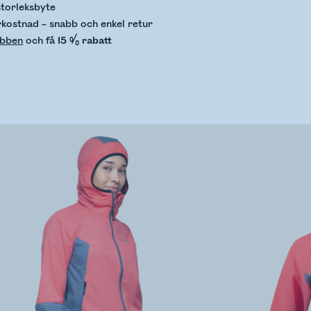
storleksbyte
rkostnad – snabb och enkel retur
ubben
och få
15 % rabatt