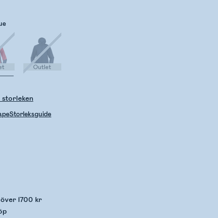
ue
et
Outlet
 storleken
hape
Storleksguide
llerar lagerstatus
p över 1700 kr
öp