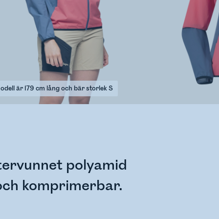
odell är 179 cm lång och bär storlek S
återvunnet polyamid
 och komprimerbar.