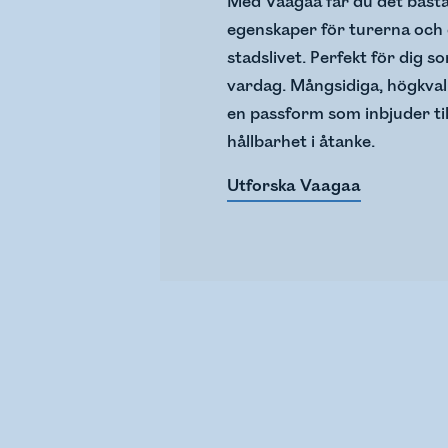
Med Vaagaa får du det bästa 
egenskaper för turerna och 
stadslivet. Perfekt för dig so
vardag. Mångsidiga, högkval
en passform som inbjuder til
hållbarhet i åtanke.
Utforska Vaagaa