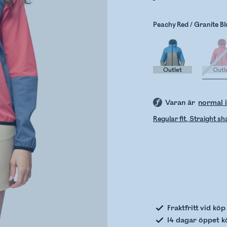
Peachy Red / Granite Bl
Outlet
Outl
Varan är
normal i
Regular fit, Straight s
Kontro
Fraktfritt vid kö
14 dagar öppet k