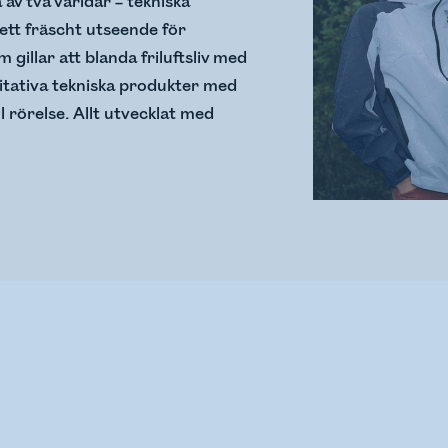
av två världar – tekniska
ett fräscht utseende för
m gillar att blanda friluftsliv med
itativa tekniska produkter med
l rörelse. Allt utvecklat med