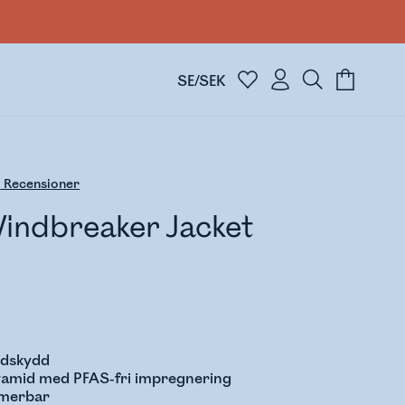
SE/SEK
6
Recensioner
indbreaker Jacket
ndskydd
yamid med PFAS-fri impregnering
imerbar