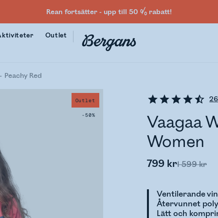
Rean fortsätter - upp till 50 % rabatt!
Aktiviteter
Outlet
Peachy Red
2
Outlet
-50%
Vaagaa W
Women
799 kr
1 599 kr
Ventilerande vi
Återvunnet pol
Lätt och kompr