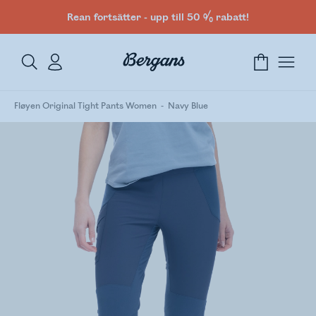
Rean fortsätter - upp till 50 % rabatt!
Fløyen Original Tight Pants Women
Navy Blue