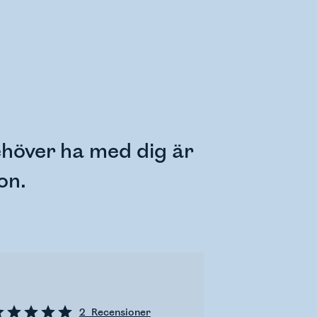
ehöver ha med dig är
on.
2
Recensioner