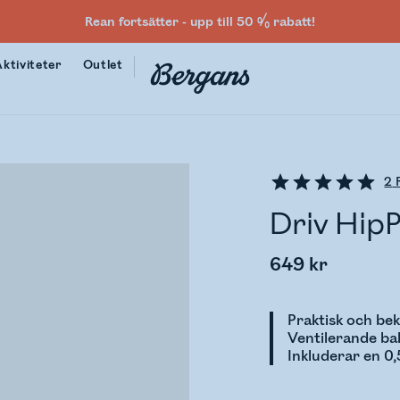
Rean fortsätter - upp till 50 % rabatt!
Aktiviteter
Outlet
2
R
Driv HipP
649 kr
Praktisk och be
Ventilerande ba
Inkluderar en 0,5