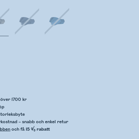
llerar lagerstatus
p över 1700 kr
öp
storleksbyte
rkostnad – snabb och enkel retur
ubben
och få
15 % rabatt