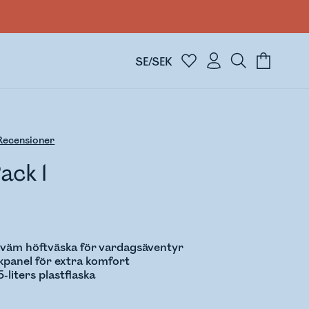
SE/SEK
ecensioner
ack 1
kväm höftväska för vardagsäventyr
kpanel för extra komfort
-liters plastflaska