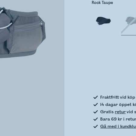
Rock Taupe
Kontro
Fraktfritt vid kö
14 dagar öppet k
Gratis
retur
vid 
Bara 69 kr i retu
Gå med i kundkl