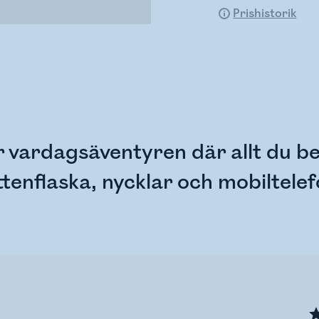
Prishistorik
 vardagsäventyren där allt du b
ttenflaska, nycklar och mobiltelef