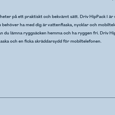
igheter på ett praktiskt och bekvämt sätt. Driv HipPack 1 ä
u behöver ha med dig är vattenflaska, nycklar och mobilte
kan du lämna ryggsäcken hemma och ha ryggen fri. Driv Hip
flaska och en ficka skräddarsydd för mobiltelefonen.