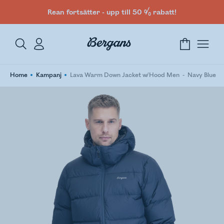
Rean fortsätter - upp till 50 % rabatt!
Home
Kampanj
Lava Warm Down Jacket w/Hood Men
Navy Blue