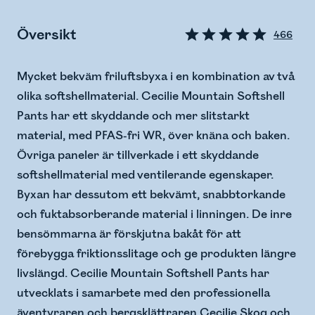
Översikt
466
Mycket bekväm friluftsbyxa i en kombination av två
olika softshellmaterial. Cecilie Mountain Softshell
Pants har ett skyddande och mer slitstarkt
material, med PFAS-fri WR, över knäna och baken.
Övriga paneler är tillverkade i ett skyddande
softshellmaterial med ventilerande egenskaper.
Byxan har dessutom ett bekvämt, snabbtorkande
och fuktabsorberande material i linningen. De inre
bensömmarna är förskjutna bakåt för att
förebygga friktionsslitage och ge produkten längre
livslängd. Cecilie Mountain Softshell Pants har
utvecklats i samarbete med den professionella
äventyraren och bergsklättraren Cecilie Skog och