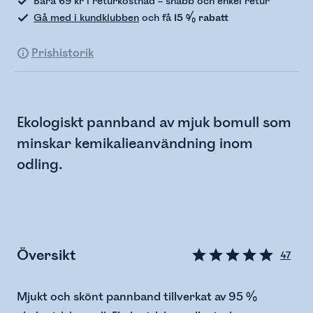
Bara 69 kr i returkostnad – snabb och enkel retur
Gå med i kundklubben
och få
15 % rabatt
Prishistorik
Ekologiskt pannband av mjuk bomull som
minskar kemikalieanvändning inom
odling.
Översikt
47
Mjukt och skönt pannband tillverkat av 95 %