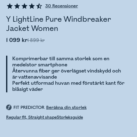
30
Recensioner
Y LightLine Pure Windbreaker
Jacket Women
1 099 kr
1 899 kr
Komprimerbar till samma storlek som en
medelstor smartphone
Återvunna fiber ger överlägset vindskydd och
är vattenavvisande
Perfekt utformad huvan med förstärkt kant för
blåsigt väder
FIT PREDICTOR
Beräkna din storlek
Regular fit, Straight shape
Storleksguide