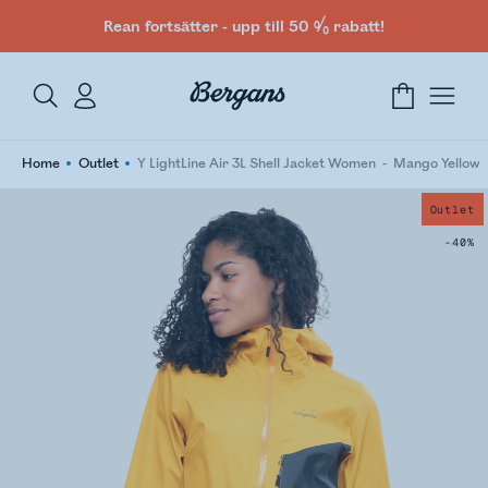
Rean fortsätter - upp till 50 % rabatt!
Home
Outlet
Y LightLine Air 3L Shell Jacket Women
Mango Yellow
Outlet
-40%