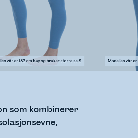
len vår er 182 cm høy og bruker størrelse S
Modellen vår er
jon som kombinerer
solasjonsevne,