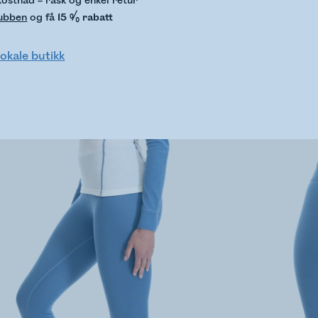
kostnad – rask og enkel retur
lubben
og få
15 % rabatt
lokale butikk