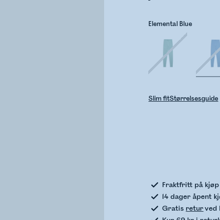
Elemental Blue
Slim fit
Størrelsesguide
Sje
Fraktfritt på kjø
14 dager åpent k
Gratis
retur
ved 