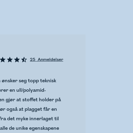
25
Anmeldelser
m ønsker seg topp teknisk
erer en ull/polyamid-
n gjør at stoffet holder på
ør også at plagget får en
fra det myke innerlaget til
av alle de unike egenskapene