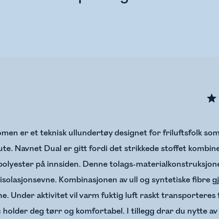
en er et teknisk ullundertøy designet for friluftsfolk so
ute. Navnet Dual er gitt fordi det strikkede stoffet kombin
olyester på innsiden. Denne tolags-materialkonstruksjone
isolasjonsevne. Kombinasjonen av ull og syntetiske fibre gj
 Under aktivitet vil varm fuktig luft raskt transporteres 
 du holder deg tørr og komfortabel. I tillegg drar du nytte 