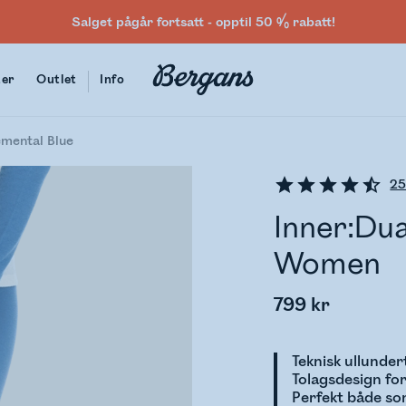
Salget pågår fortsatt - opptil 50 % rabatt!
ter
Outlet
Info
emental Blue
2
Inner:Dua
Women
799 kr
Teknisk ullunder
Tolagsdesign for
Perfekt både so