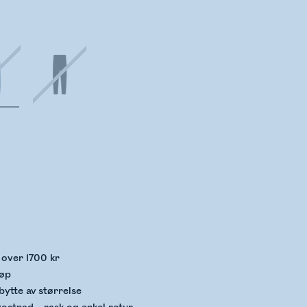
kker lagerstatus
p over 1700 kr
jøp
bytte av størrelse