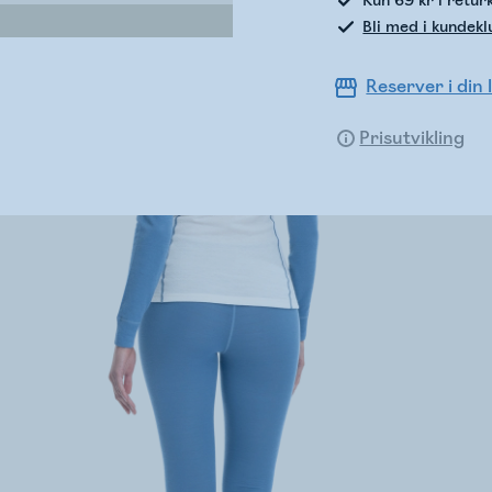
Kun 69 kr i retur
Bli med i kundek
Reserver i din 
Prisutvikling