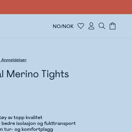
NO/NOK
5
Anmeldelser
l Merino Tights
tøy av topp kvalitet
 bedre isolasjon og fukttransport
m tur- og komfortplagg