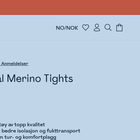
NO/NOK
5
Anmeldelser
l Merino Tights
tøy av topp kvalitet
 bedre isolasjon og fukttransport
m tur- og komfortplagg