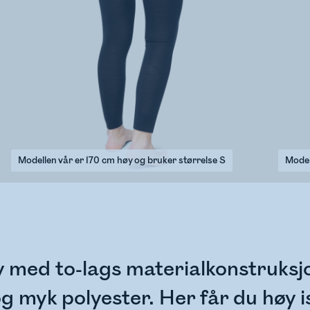
Modellen vår er 170 cm høy og bruker størrelse S
Model
øy med to-lags materialkonstruks
og myk polyester. Her får du høy i