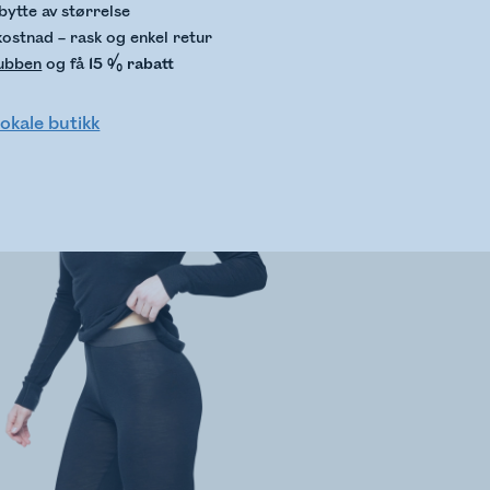
bytte av størrelse
kostnad – rask og enkel retur
lubben
og få
15 % rabatt
lokale butikk