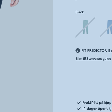
Black
FIT PREDICTOR
Be
Slim fit
Størrelsesguide
Sje
Fraktfritt på kjø
14 dager åpent k