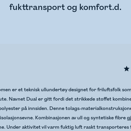
fukttransport og komfort.d.
en er et teknisk ullundertøy designet for friluftsfolk so
ute. Navnet Dual er gitt fordi det strikkede stoffet kombin
olyester på innsiden. Denne tolags-materialkonstruksjone
isolasjonsevne. Kombinasjonen av ull og syntetiske fibre gj
 Under aktivitet vil varm fuktig luft raskt transporteres 