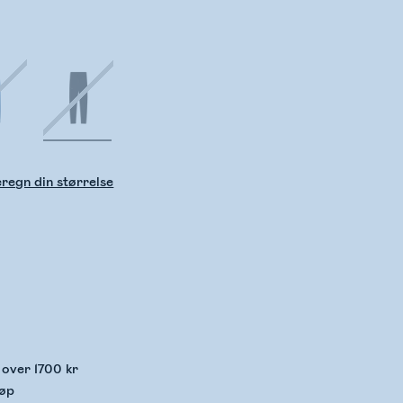
regn din størrelse
kker lagerstatus
p over 1700 kr
jøp