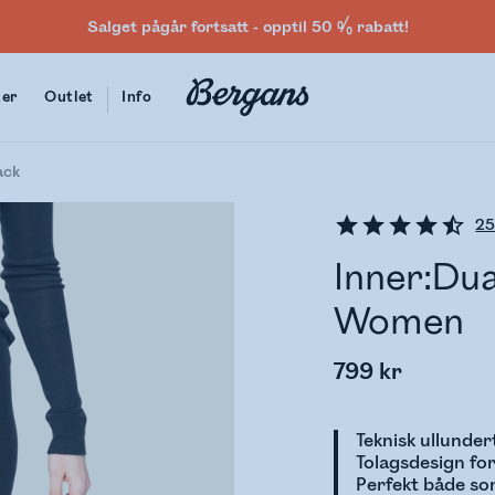
Salget pågår fortsatt - opptil 50 % rabatt!
ter
Outlet
Info
ack
2
Inner:Dua
Women
799 kr
Teknisk ullunder
Tolagsdesign for
Perfekt både so