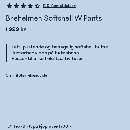
120
Anmeldelser
Breheimen Softshell W Pants
1 999 kr
Lett, pustende og behagelig softshell bukse
Justerbar vidde på buksebena
Passer til ulike friluftsaktiviteter
Slim fit
Størrelsesguide
Sjekker lagerstatus
Fraktfritt på kjøp over 1700 kr