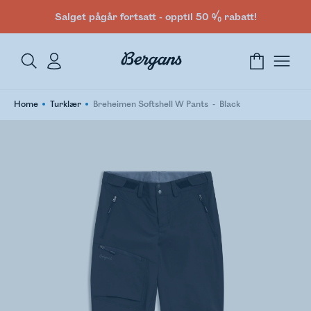
Salget pågår fortsatt - opptil 50 % rabatt!
Home
Turklær
Breheimen Softshell W Pants
Black