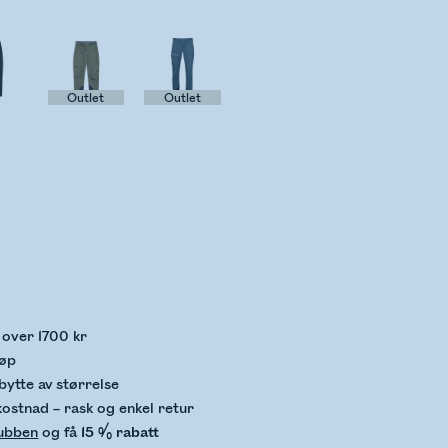
Outlet
Outlet
kker lagerstatus
p over 1700 kr
jøp
bytte av størrelse
kostnad – rask og enkel retur
lubben
og få
15 % rabatt