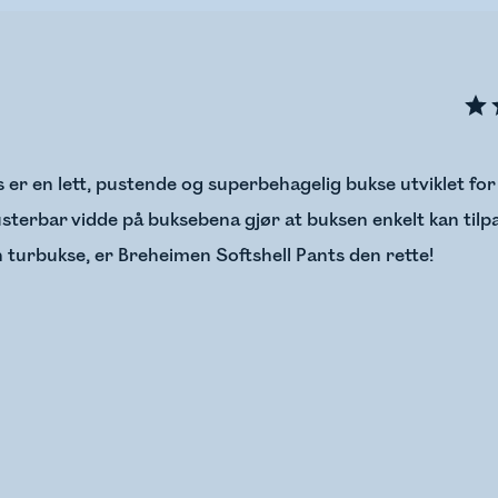
r en lett, pustende og superbehagelig bukse utviklet for e
justerbar vidde på buksebena gjør at buksen enkelt kan tilpa
n turbukse, er Breheimen Softshell Pants den rette!