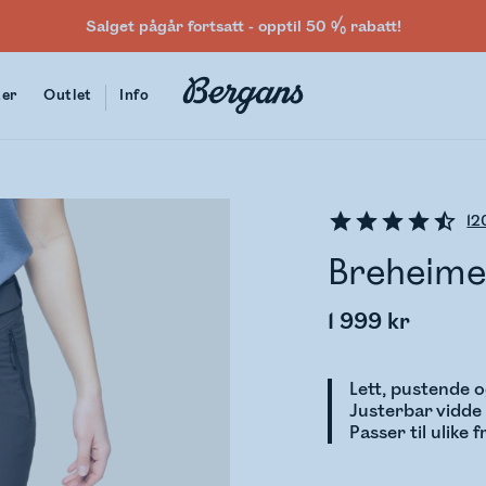
Salget pågår fortsatt - opptil 50 % rabatt!
ter
Outlet
Info
12
Breheime
1 999 kr
Lett, pustende o
Justerbar vidde
Passer til ulike f