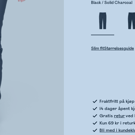
Black / Solid Charcoal
Slim fit
Størrelsesguide
Sje
Fraktfritt på kjø
14 dager åpent k
Gratis
retur
ved 
Kun 69 kr i retur
Bli med i kundek