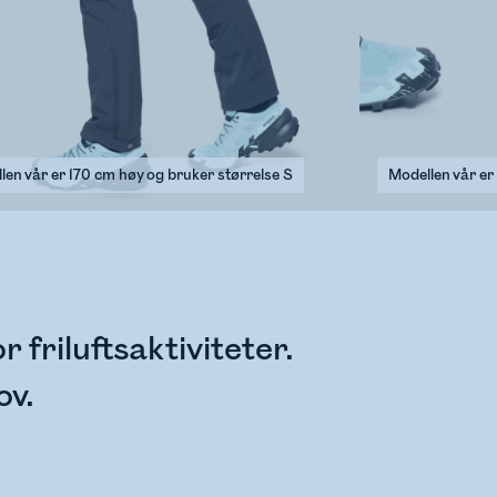
len vår er 170 cm høy og bruker størrelse S
Modellen vår er
 friluftsaktiviteter.
ov.