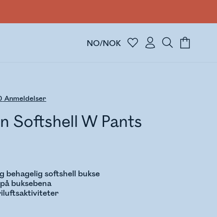
NO/NOK
0
Anmeldelser
n Softshell W Pants
g behagelig softshell bukse
 på buksebena
riluftsaktiviteter