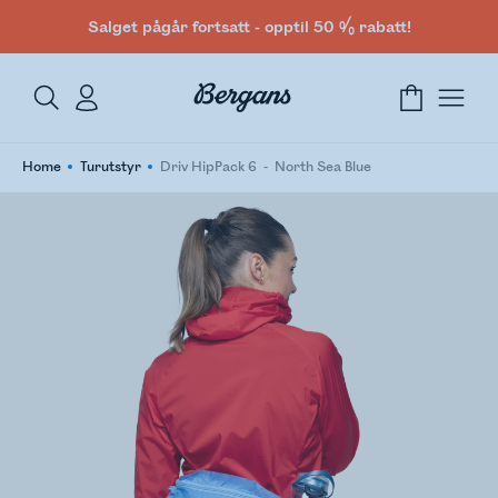
Salget pågår fortsatt - opptil 50 % rabatt!
Home
Turutstyr
Driv HipPack 6
North Sea Blue