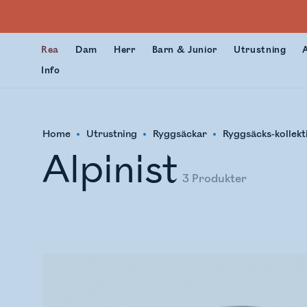
Rea
Dam
Herr
Barn & Junior
Utrustning
Info
Home
Utrustning
Ryggsäckar
Ryggsäcks-kollekt
Alpinist
3
Produkter