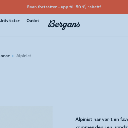
Rean fortsätter - upp till 50 % rabatt!
Aktiviteter
Outlet
ioner
Alpinist
Alpinist har varit en fa
kommer den i en uppdate