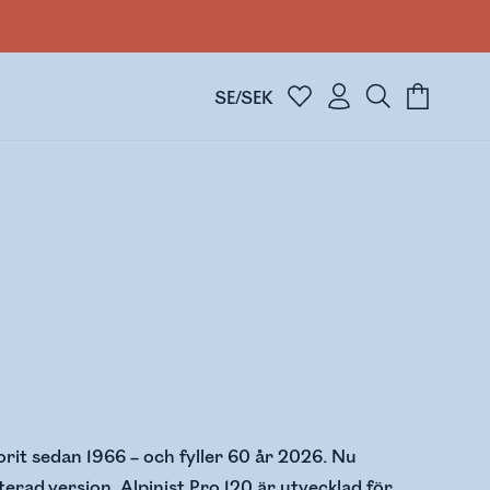
SE/SEK
vorit sedan 1966 – och fyller 60 år 2026. Nu
rad version. Alpinist Pro 120 är utvecklad för