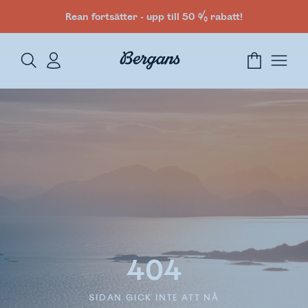
Rean fortsätter - upp till 50 % rabatt!
404
SIDAN GICK INTE ATT NÅ