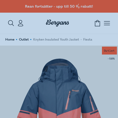
Rean fortsätter - upp till 50 % rabatt!
Home
Outlet
Knyken Insulated Youth Jacket
Fiesta
Outlet
-50%