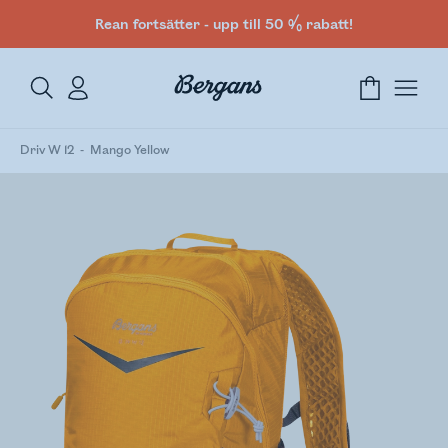
Rean fortsätter - upp till 50 % rabatt!
Driv W 12
Mango Yellow