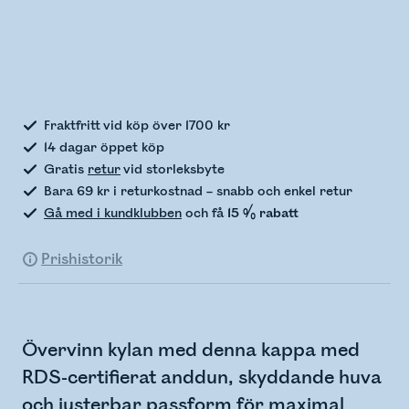
Kontrollerar lagerstatus
Fraktfritt vid köp över 1700 kr
14 dagar öppet köp
Gratis
retur
vid storleksbyte
Bara 69 kr i returkostnad – snabb och enkel retur
Gå med i kundklubben
och få
15 % rabatt
Prishistorik
Övervinn kylan med denna kappa med
RDS-certifierat anddun, skyddande huva
och justerbar passform för maximal