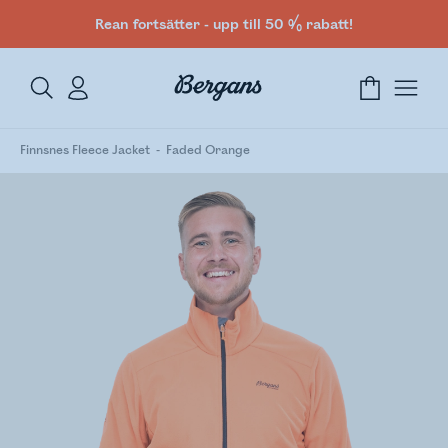
Rean fortsätter - upp till 50 % rabatt!
Finnsnes Fleece Jacket
Faded Orange