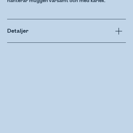
hanterar muggen varsamt och med kärlek.
Detaljer