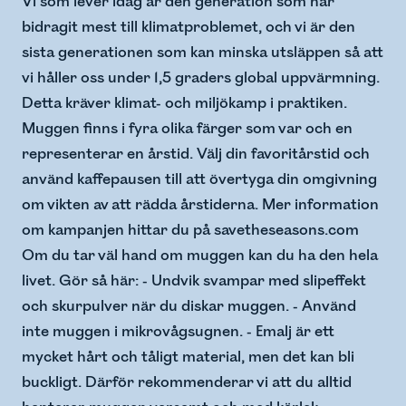
Vi som lever idag är den generation som har
bidragit mest till klimatproblemet, och vi är den
sista generationen som kan minska utsläppen så att
vi håller oss under 1,5 graders global uppvärmning.
Detta kräver klimat- och miljökamp i praktiken.
Muggen finns i fyra olika färger som var och en
representerar en årstid. Välj din favoritårstid och
använd kaffepausen till att övertyga din omgivning
om vikten av att rädda årstiderna. Mer information
om kampanjen hittar du på savetheseasons.com
Om du tar väl hand om muggen kan du ha den hela
livet. Gör så här: - Undvik svampar med slipeffekt
och skurpulver när du diskar muggen. - Använd
inte muggen i mikrovågsugnen. - Emalj är ett
mycket hårt och tåligt material, men det kan bli
buckligt. Därför rekommenderar vi att du alltid