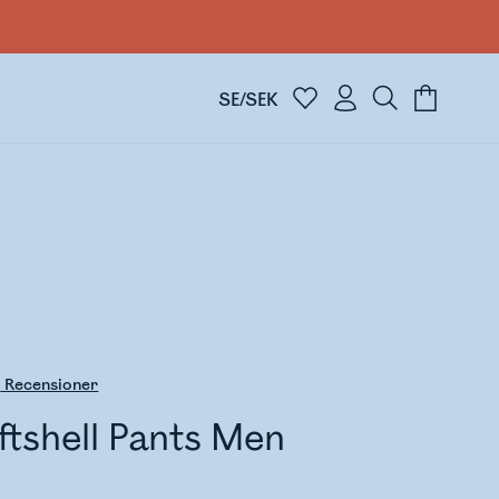
SE/SEK
5
Recensioner
tshell Pants Men