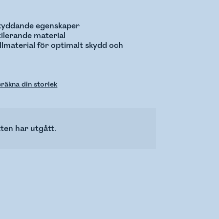
skyddande egenskaper
tilerande material
ellmaterial för optimalt skydd och
räkna din storlek
ten har utgått.