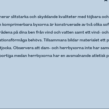
nerar slitstarka och skyddande kvaliteter med töjbara och
komprimerbara byxorna är konstruerade av två olika soft
dena på dina ben från vind och vatten samt ett vind- och 
tionsförmåga behövs. Tillsammans bildar materialet ett p
ch tjocka. Observera att dam- och herrbyxorna inte har 
sportiga medan herrbyxorna har en avsmalnande atletisk 