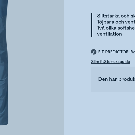
Slitstarka och 
Töjbara och ven
Två olika softsh
ventilation
FIT PREDICTOR
Be
Slim fit
Storleksguide
Den här produk