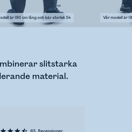
odell är 190 cm lång och bär storlek 54
Vår modell är 1
binerar slitstarka
lerande material.
65
Recensioner