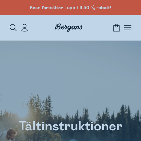
Rean fortsätter - upp till 50 % rabatt!
Tältinstruktioner