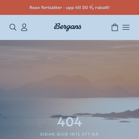
Rean fortsätter - upp till 50 % rabatt!
404
SIDAN GICK INTE ATT NÅ