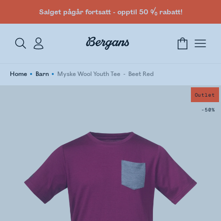
Salget pågår fortsatt - opptil 50 % rabatt!
Home
Barn
Myske Wool Youth Tee
Beet Red
Outlet
-50%