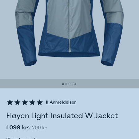
UTSOLGT
11
Anmeldelser
Fløyen Light Insulated W Jacket
1 099 kr
2 200 kr