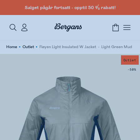
Salget pågår fortsatt - opptil 50 % rabatt!
Home
Outlet
Fløyen Light Insulated W Jacket
Light Green Mud
Outlet
-50%