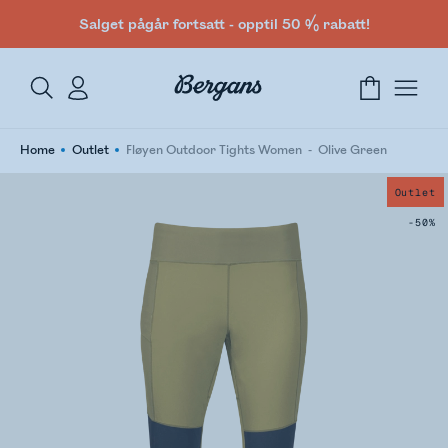
Salget pågår fortsatt - opptil 50 % rabatt!
Home
Outlet
Fløyen Outdoor Tights Women
Olive Green
Outlet
-50%