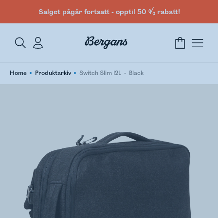
Salget pågår fortsatt - opptil 50 % rabatt!
Home
Produktarkiv
Switch Slim 12L
Black