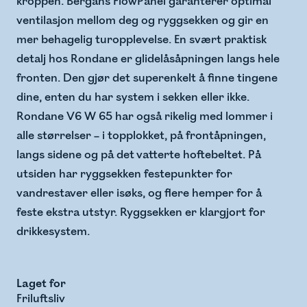
kroppen. Bergans FlowPanel garanterer optimal
ventilasjon mellom deg og ryggsekken og gir en
mer behagelig turopplevelse. En svært praktisk
detalj hos Rondane er glidelåsåpningen langs hele
fronten. Den gjør det superenkelt å finne tingene
dine, enten du har system i sekken eller ikke.
Rondane V6 W 65 har også rikelig med lommer i
alle størrelser – i topplokket, på frontåpningen,
langs sidene og på det vatterte hoftebeltet. På
utsiden har ryggsekken festepunkter for
vandrestaver eller isøks, og flere hemper for å
feste ekstra utstyr. Ryggsekken er klargjort for
drikkesystem.
Laget for
Friluftsliv