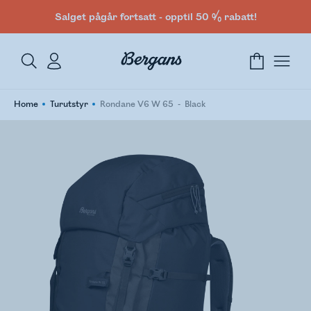
Salget pågår fortsatt - opptil 50 % rabatt!
Home
Turutstyr
Rondane V6 W 65
Black