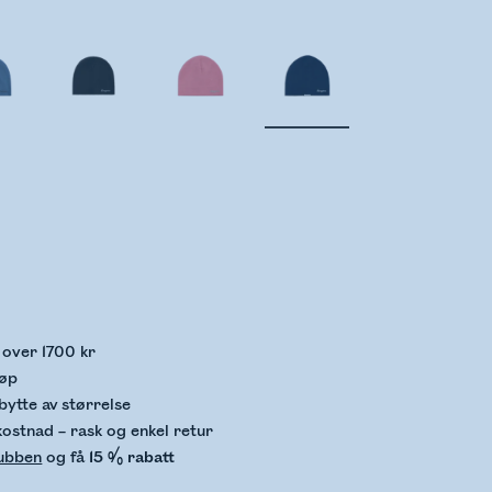
kker lagerstatus
p over 1700 kr
jøp
bytte av størrelse
kostnad – rask og enkel retur
lubben
og få
15 % rabatt