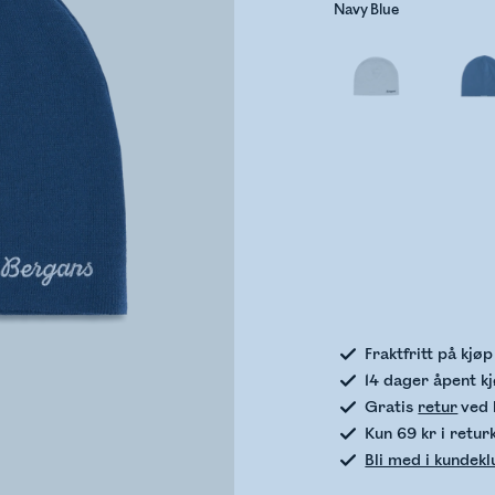
Navy Blue
Sje
Fraktfritt på kjø
14 dager åpent k
Gratis
retur
ved 
Kun 69 kr i retur
Bli med i kundek