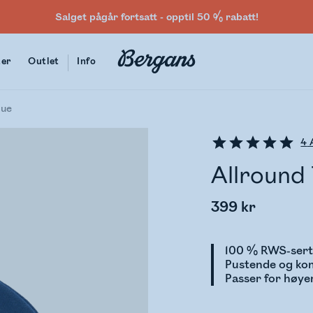
Salget pågår fortsatt - opptil 50 % rabatt!
ter
Outlet
Info
lue
4
A
Allround 
399 kr
100 % RWS-serti
Pustende og ko
Passer for høyer