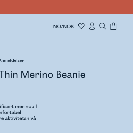
NO/NOK
nmeldelser
Thin Merino Beanie
fisert merinoull
mfortabel
e aktivitetsnivå