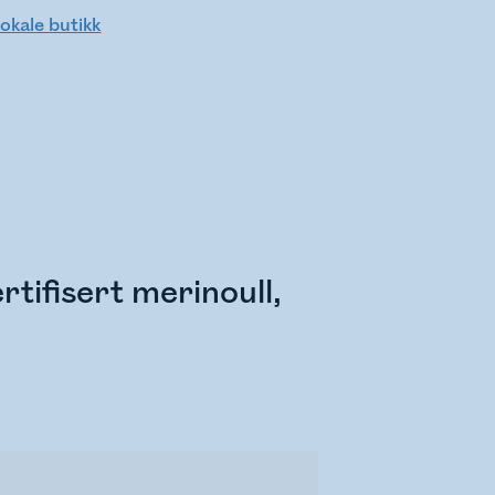
lokale butikk
tifisert merinoull,