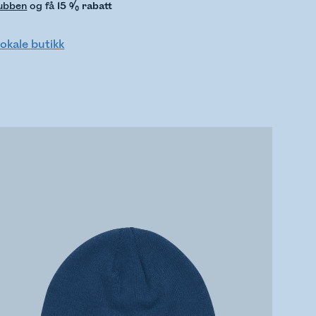
lubben
og få
15 % rabatt
lokale butikk