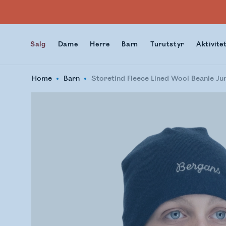
Salg
Dame
Herre
Barn
Turutstyr
Aktivite
Home
Barn
Storetind Fleece Lined Wool Beanie Ju