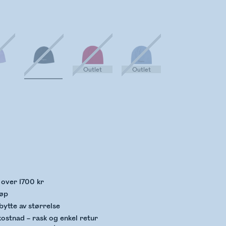
Outlet
Outlet
kker lagerstatus
p over 1700 kr
jøp
bytte av størrelse
kostnad – rask og enkel retur