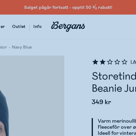
Salget pågår fortsatt - opptil 50 % rabatt!
ter
Outlet
Info
nior
Navy Blue
1
A
Storetind
Beanie Ju
349 kr
Varm merinoull
Fleecefôr over 
Ideell for vinter