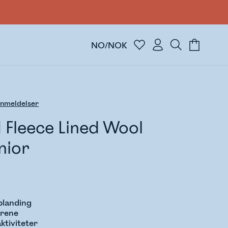
NO/NOK
nmeldelser
 Fleece Lined Wool
nior
blanding
ørene
aktiviteter