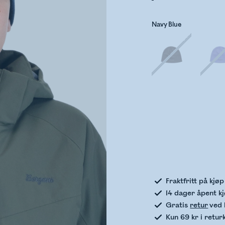
Navy Blue
Sje
Fraktfritt på kjø
14 dager åpent k
Gratis
retur
ved 
Kun 69 kr i retur