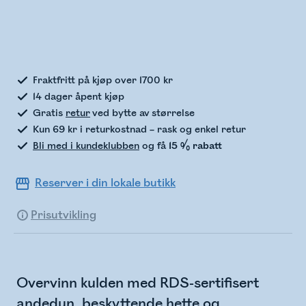
Sjekker lagerstatus
Fraktfritt på kjøp over 1700 kr
14 dager åpent kjøp
Gratis
retur
ved bytte av størrelse
Kun 69 kr i returkostnad – rask og enkel retur
Bli med i kundeklubben
og få
15 % rabatt
Reserver i din lokale butikk
Prisutvikling
Overvinn kulden med RDS-sertifisert
andedun, beskyttende hette og