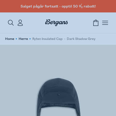
Salget pågår fortsatt - opptil 50 % rabatt!
Home
Herre
Ryten Insulated Cap
Dark Shadow Grey