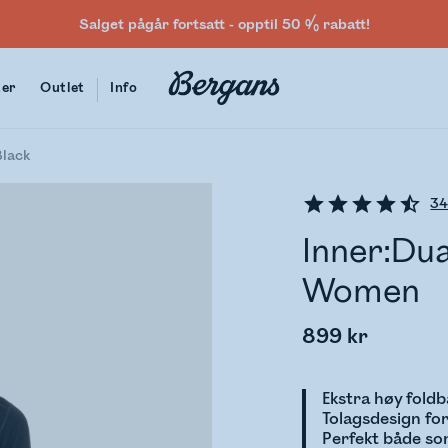
Salget pågår fortsatt - opptil 50 % rabatt!
ter
Outlet
Info
Black
3
Inner:Dua
Women
899 kr
Ekstra høy fold
Tolagsdesign for
Perfekt både so