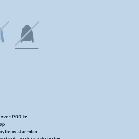
kker lagerstatus
p over 1700 kr
jøp
bytte av størrelse