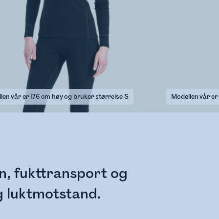
len vår er 176 cm høy og bruker størrelse S
Modellen vår er
on, fukttransport og
g luktmotstand.