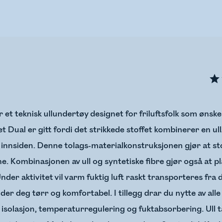
 et teknisk ullundertøy designet for friluftsfolk som ønske
t Dual er gitt fordi det strikkede stoffet kombinerer en u
innsiden. Denne tolags-materialkonstruksjonen gjør at sto
e. Kombinasjonen av ull og syntetiske fibre gjør også at p
er aktivitet vil varm fuktig luft raskt transporteres fra d
 holder deg tørr og komfortabel. I tillegg drar du nytte av a
 isolasjon, temperaturregulering og fuktabsorbering. Ull tar