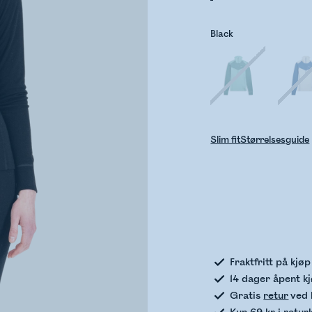
Black
Slim fit
Størrelsesguide
Sje
Fraktfritt på kjø
14 dager åpent k
Gratis
retur
ved 