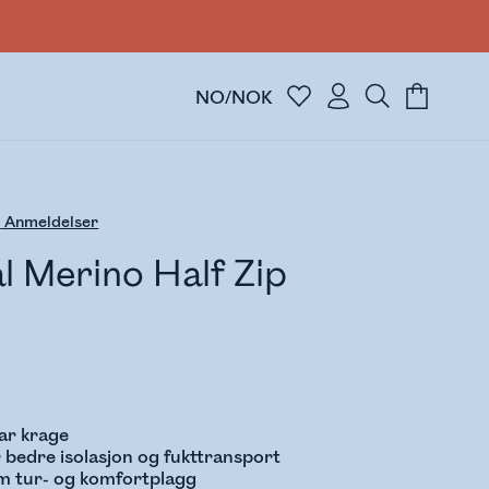
NO/NOK
4
Anmeldelser
l Merino Half Zip
bar krage
 bedre isolasjon og fukttransport
m tur- og komfortplagg