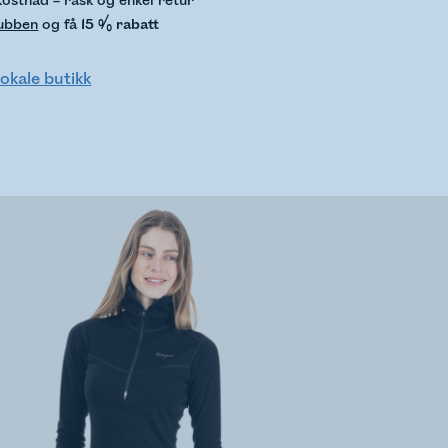
kostnad – rask og enkel retur
lubben
og få
15 % rabatt
lokale butikk