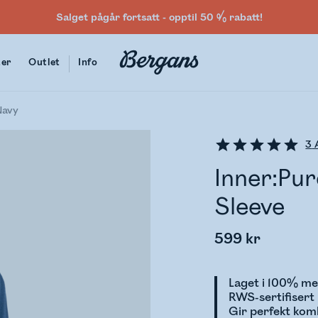
Salget pågår fortsatt - opptil 50 % rabatt!
ter
Outlet
Info
Navy
3
A
Inner:Pur
Sleeve
599 kr
Laget i 100% me
RWS-sertifisert
Gir perfekt komb