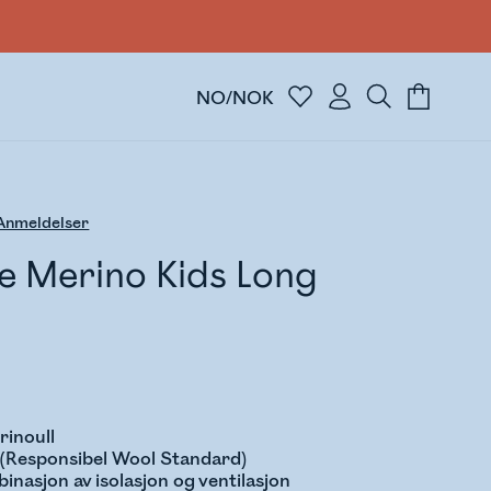
NO/NOK
nmeldelser
e Merino Kids Long
rinoull
 (Responsibel Wool Standard)
inasjon av isolasjon og ventilasjon