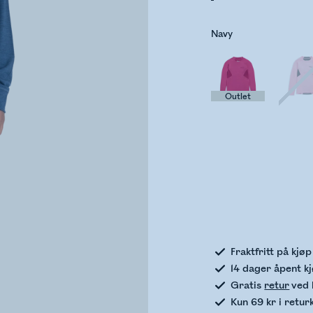
Navy
Outlet
Sje
Fraktfritt på kjø
14 dager åpent k
Gratis
retur
ved 
Kun 69 kr i retur