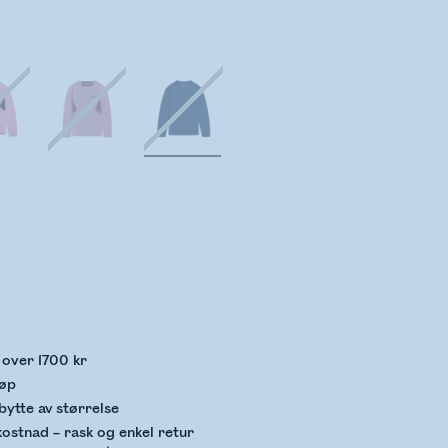
kker lagerstatus
p over 1700 kr
jøp
bytte av størrelse
kostnad – rask og enkel retur