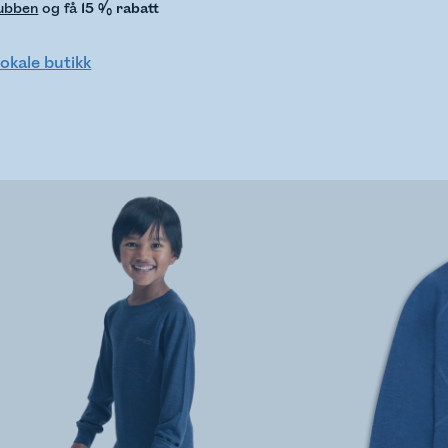
lubben
og få
15 % rabatt
lokale butikk