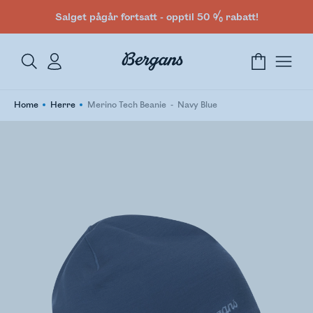
Salget pågår fortsatt - opptil 50 % rabatt!
Home
Herre
Merino Tech Beanie
Navy Blue