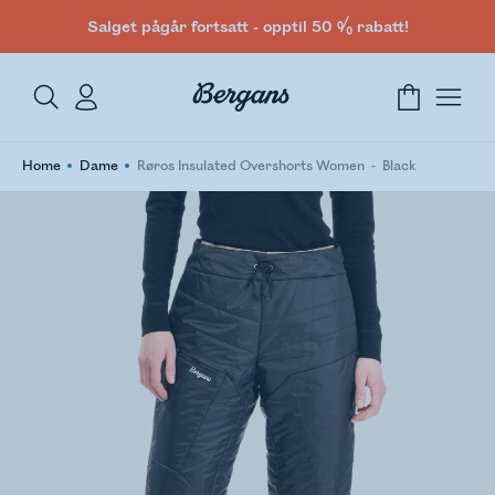
Salget pågår fortsatt - opptil 50 % rabatt!
Home
Dame
Røros Insulated Overshorts Women
Black