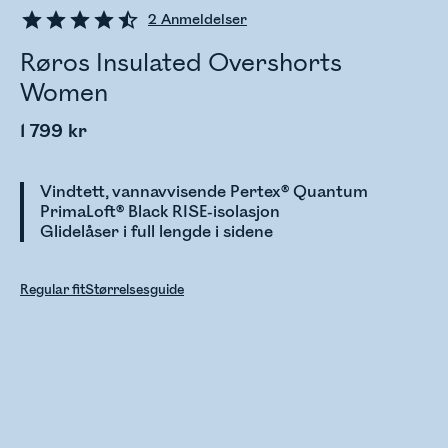
2
Anmeldelser
Røros Insulated Overshorts
Women
1 799 kr
Vindtett, vannavvisende Pertex® Quantum
PrimaLoft® Black RISE-isolasjon
Glidelåser i full lengde i sidene
Regular fit
Størrelsesguide
Sjekker lagerstatus