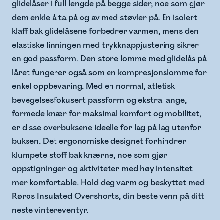
glidelåser i full lengde på begge sider, noe som gjør
dem enkle å ta på og av med støvler på. En isolert
klaff bak glidelåsene forbedrer varmen, mens den
elastiske linningen med trykknappjustering sikrer
en god passform. Den store lomme med glidelås på
låret fungerer også som en kompresjonslomme for
enkel oppbevaring. Med en normal, atletisk
bevegelsesfokusert passform og ekstra lange,
formede knær for maksimal komfort og mobilitet,
er disse overbuksene ideelle for lag på lag utenfor
buksen. Det ergonomiske designet forhindrer
klumpete stoff bak knærne, noe som gjør
oppstigninger og aktiviteter med høy intensitet
mer komfortable. Hold deg varm og beskyttet med
Røros Insulated Overshorts, din beste venn på ditt
neste vintereventyr.