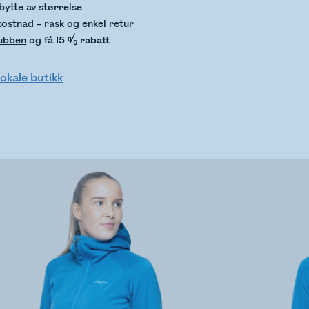
bytte av størrelse
kostnad – rask og enkel retur
lubben
og få
15 % rabatt
lokale butikk