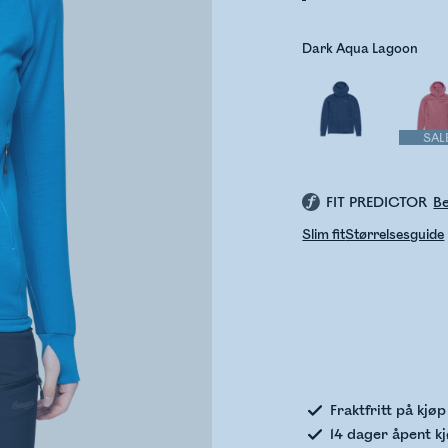
Dark Aqua Lagoon
SAL
FIT PREDICTOR
Be
Slim fit
Størrelsesguide
Sje
Fraktfritt på kjø
14 dager åpent k