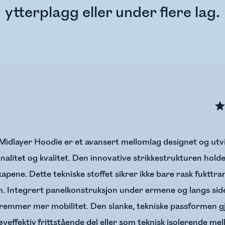
ytterplagg eller under flere lag.
idlayer Hoodie er et avansert mellomlag designet og utvik
alitet og kvalitet. Den innovative strikkestrukturen holde
apene. Dette tekniske stoffet sikrer ikke bare rask fukttr
. Integrert panelkonstruksjon under ermene og langs sid
remmer mer mobilitet. Den slanke, tekniske passformen gjør
yeffektiv frittstående del eller som teknisk isolerende mel