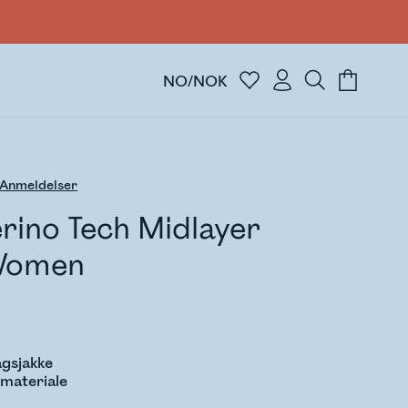
NO/NOK
Anmeldelser
rino Tech Midlayer
Women
agsjakke
materiale