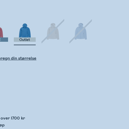
E
Outlet
regn din størrelse
kker lagerstatus
p over 1700 kr
jøp