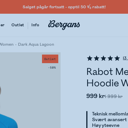
Salget pågår fortsatt - opptil 50 % rabatt!
ter
Outlet
Info
e Women
Dark Aqua Lagoon
13
Outlet
-50%
Rabot Me
Hoodie 
999 kr
1 999 kr
Teknisk melloml
Svært avansert 
Høy yteevne