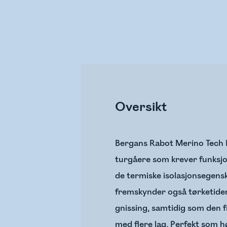
Oversikt
Bergans Rabot Merino Tech M
turgåere som krever funksjon
de termiske isolasjonsegensk
fremskynder også tørketiden
gnissing, samtidig som den f
med flere lag. Perfekt som hø