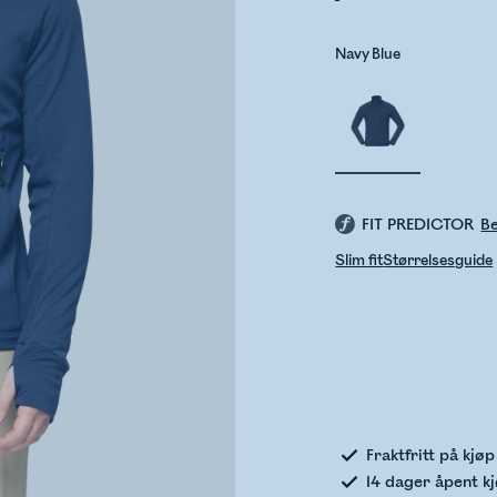
Navy Blue
FIT PREDICTOR
Be
Slim fit
Størrelsesguide
Sje
Fraktfritt på kjø
14 dager åpent k