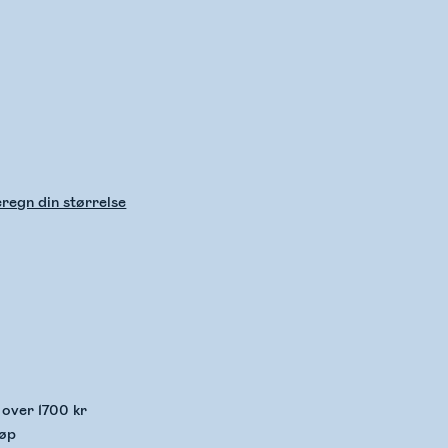
regn din størrelse
kker lagerstatus
p over 1700 kr
jøp