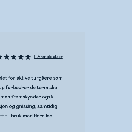
1
Anmeldelser
let for aktive turgåere som
t og forbedrer de termiske
g, men fremskynder også
jon og gnissing, samtidig
 til bruk med flere lag.