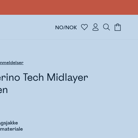
NO/NOK
nmeldelser
rino Tech Midlayer
en
agsjakke
materiale