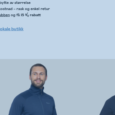
bytte av størrelse
kostnad – rask og enkel retur
lubben
og få
15 % rabatt
lokale butikk