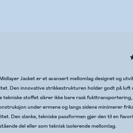
idlayer Jacket er et avansert mellomlag designet og utvik
litet. Den innovative strikkestrukturen holder godt på luf
 tekniske stoffet sikrer ikke bare rask fukttransporterin
konstruksjon under ermene og langs sidene minimerer friks
t. Den slanke, tekniske passformen gjør den til en favoritt
tstående del eller som teknisk isolerende mellomlag.