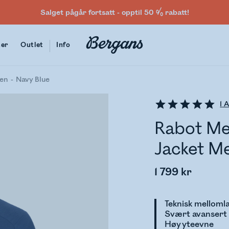
Salget pågår fortsatt - opptil 50 % rabatt!
ter
Outlet
Info
Men
Navy Blue
1
A
Rabot Me
Jacket M
1 799 kr
Teknisk melloml
Svært avansert 
Høy yteevne