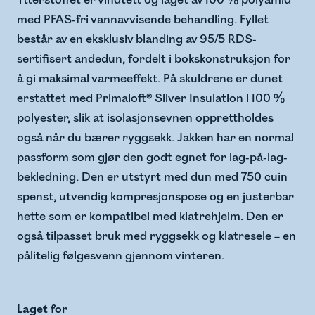
Ytterstoffet er vindtett og laget av 100 % polyamid
med PFAS-fri vannavvisende behandling. Fyllet
består av en eksklusiv blanding av 95/5 RDS-
sertifisert andedun, fordelt i bokskonstruksjon for
å gi maksimal varmeeffekt. På skuldrene er dunet
erstattet med Primaloft® Silver Insulation i 100 %
polyester, slik at isolasjonsevnen opprettholdes
også når du bærer ryggsekk. Jakken har en normal
passform som gjør den godt egnet for lag-på-lag-
bekledning. Den er utstyrt med dun med 750 cuin
spenst, utvendig kompresjonspose og en justerbar
hette som er kompatibel med klatrehjelm. Den er
også tilpasset bruk med ryggsekk og klatresele – en
pålitelig følgesvenn gjennom vinteren.
Laget for