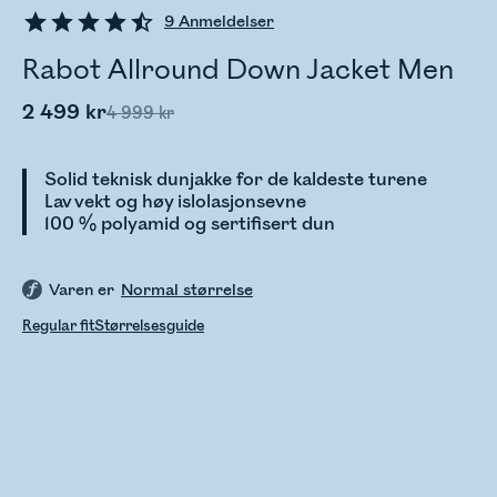
9
Anmeldelser
Rabot Allround Down Jacket Men
2 499 kr
4 999 kr
Solid teknisk dunjakke for de kaldeste turene
Lav vekt og høy islolasjonsevne
100 % polyamid og sertifisert dun
Varen er
Normal størrelse
Regular fit
Størrelsesguide
Sjekker lagerstatus