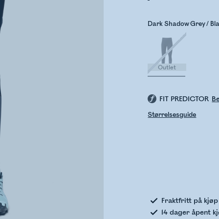
Dark Shadow Grey / Bl
Outlet
FIT PREDICTOR
Be
Størrelsesguide
Sje
Fraktfritt på kjø
14 dager åpent k