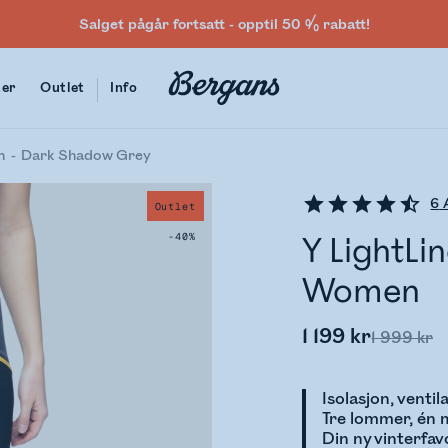
Salget pågår fortsatt - opptil 50 % rabatt!
ter
Outlet
Info
n
Dark Shadow Grey
6
A
Outlet
-40%
Y LightLi
Women
1 199 kr
1 999 kr
Isolasjon, venti
Tre lommer, én 
Din ny vinterfav