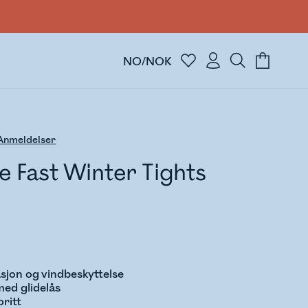
NO/NOK
nmeldelser
ne Fast Winter Tights
lasjon og vindbeskyttelse
med glidelås
oritt