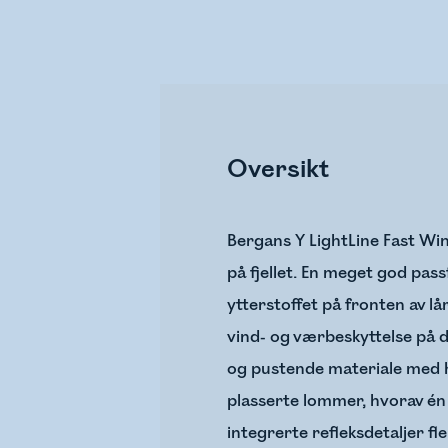
Oversikt
Bergans Y LightLine Fast Wint
på fjellet. En meget god pas
ytterstoffet på fronten av lå
vind- og værbeskyttelse på d
og pustende materiale med h
plasserte lommer, hvorav én 
integrerte refleksdetaljer fl