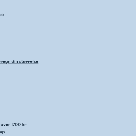
ack
regn din størrelse
kker lagerstatus
p over 1700 kr
jøp