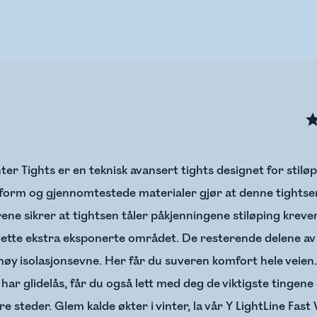
er Tights er en teknisk avansert tights designet for stiløpi
sform og gjennomtestede materialer gjør at denne tightsen
rene sikrer at tightsen tåler påkjenningene stiløping kreve
ette ekstra eksponerte området. De resterende delene av t
øy isolasjonsevne. Her får du suveren komfort hele veien.
har glidelås, får du også lett med deg de viktigste tingene
ere steder. Glem kalde økter i vinter, la vår Y LightLine Fas