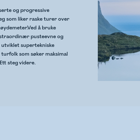
nserte og progressive
eg som liker raske turer over
øydemeter.​ Ved å bruke
kstraordinær pusteevne og
 utviklet supertekniske
r turfolk som søker maksimal
Ett steg videre.