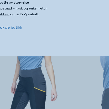
bytte av størrelse
kostnad – rask og enkel retur
lubben
og få
15 % rabatt
lokale butikk