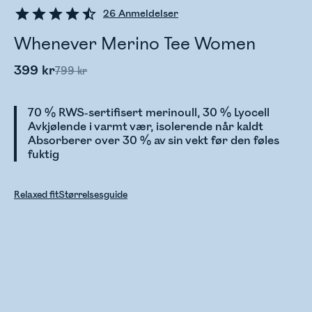
26
Anmeldelser
Whenever Merino Tee Women
399 kr
799 kr
70 % RWS-sertifisert merinoull, 30 % Lyocell
Avkjølende i varmt vær, isolerende når kaldt
Absorberer over 30 % av sin vekt før den føles
fuktig
Relaxed fit
Størrelsesguide
Sjekker lagerstatus