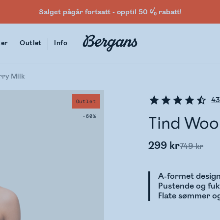
Salget pågår fortsatt - opptil 50 % rabatt!
ter
Outlet
Info
rry Milk
4
Outlet
-60%
Tind Woo
299 kr
749 kr
A-formet design
Pustende og fuk
Flate sømmer og