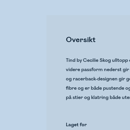
Oversikt
Tind by Cecilie Skog ulltop
videre passform nederst gir
og racerback-designen gir go
fibre og er både pustende o
på stier og klatring både ut
Laget for