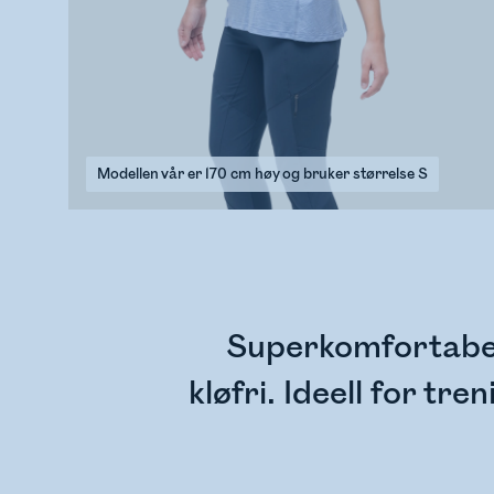
Modellen vår er 170 cm høy og bruker størrelse S
Superkomfortabel,
kløfri. Ideell for tr