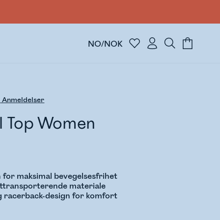
NO/NOK
3
Anmeldelser
l Top Women
 for maksimal bevegelsesfrihet
ttransporterende materiale
 racerback-design for komfort