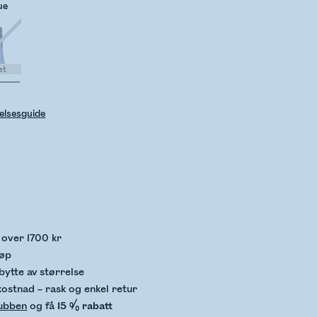
ue
et
elsesguide
kker lagerstatus
p over 1700 kr
jøp
bytte av størrelse
kostnad – rask og enkel retur
lubben
og få
15 % rabatt