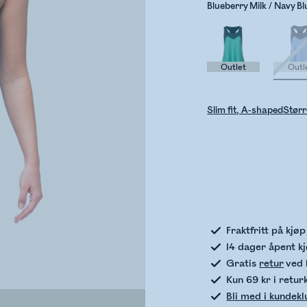
Blueberry Milk / Navy Bl
Outlet
Outl
Slim fit, A-shaped
Størr
Sje
Fraktfritt på kjø
14 dager åpent k
Gratis
retur
ved 
Kun 69 kr i retur
Bli med i kundek