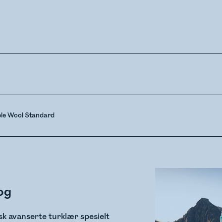
ble Wool Standard
og
isk avanserte turklær spesielt