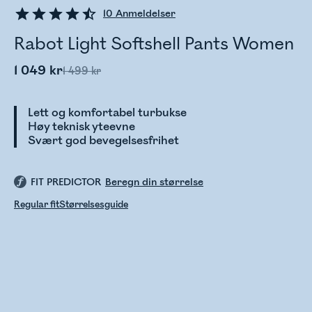
10
Anmeldelser
Rabot Light Softshell Pants Women
1 049 kr
1 499 kr
Lett og komfortabel turbukse
Høy teknisk yteevne
Svært god bevegelsesfrihet
FIT PREDICTOR
Beregn din størrelse
Regular fit
Størrelsesguide
Sjekker lagerstatus