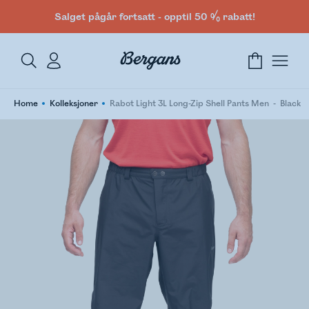
Salget pågår fortsatt - opptil 50 % rabatt!
Home
Kolleksjoner
Rabot Light 3L Long-Zip Shell Pants Men
Black