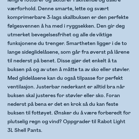
lengre fotturer og skiturer i skiftende og usikre
værforhold. Denne smarte, lette og svært
komprimerbare 3-lags skallbuksen er den perfekte
følgesvennen å ha med i ryggsekken. Den gir deg
utmerket bevegelsesfrihet og alle de viktige
funksjonene du trenger. Smartheten ligger i de to
lange sideglidelåsene, som går fra øverst på lårene
til nederst på benet. Disse gjør det enkelt å ta
buksen på og av uten å måtte ta av sko eller støvler.
Med glidelåsene kan du også tilpasse for perfekt
ventilasjon. Justerbar nederkant er alltid bra når
buksen skal justeres for støvler eller sko. Foran
nederst på bena er det en krok så du kan feste
buksen til fottøyet. Ønsker du å være forberedt for
plutselig regn og vind? Oppgrader til Rabot Light
3L Shell Pants.