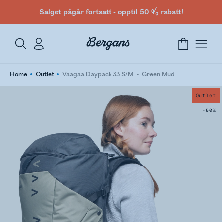
Salget pågår fortsatt - opptil 50 % rabatt!
Home
Outlet
Vaagaa Daypack 33 S/M
Green Mud
Outlet
-50%