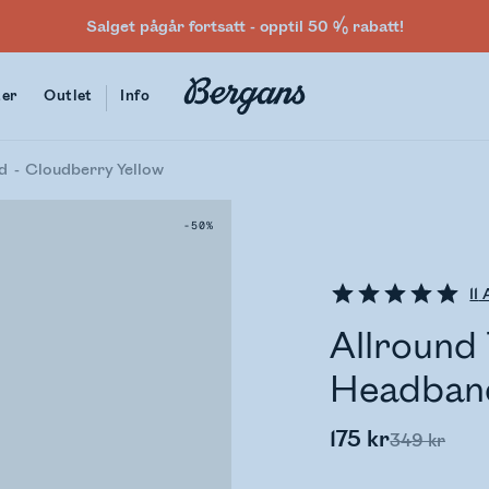
Salget pågår fortsatt - opptil 50 % rabatt!
ter
Outlet
Info
d
Cloudberry Yellow
-50%
11
A
Allround
Headban
175 kr
349 kr