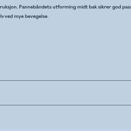
truksjon. Pannebåndets utforming midt bak sikrer god pa
elv ved mye bevegelse.