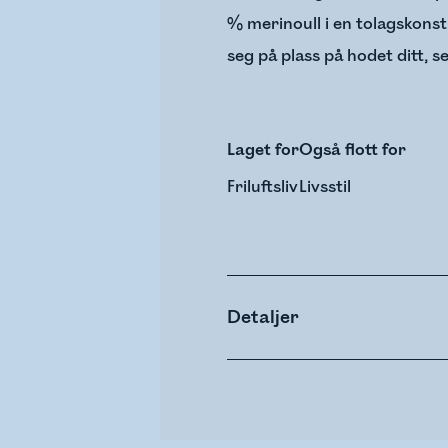
% merinoull i en tolagskons
seg på plass på hodet ditt, s
Laget for
Også flott for
Friluftsliv
Livsstil
Detaljer