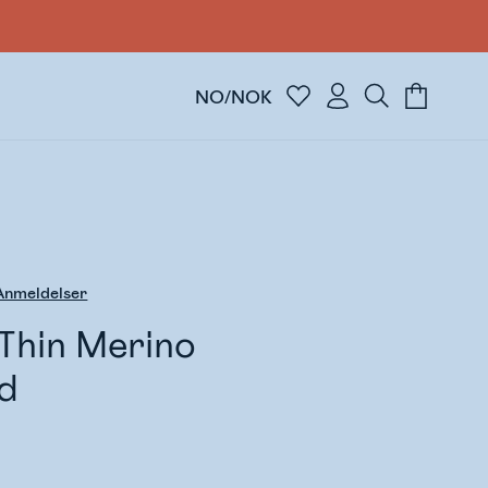
NO/NOK
nmeldelser
 Thin Merino
d