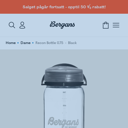
Salget pågår fortsatt - opptil 50 % rabatt!
Home
Dame
Recon Bottle 0.75
Black