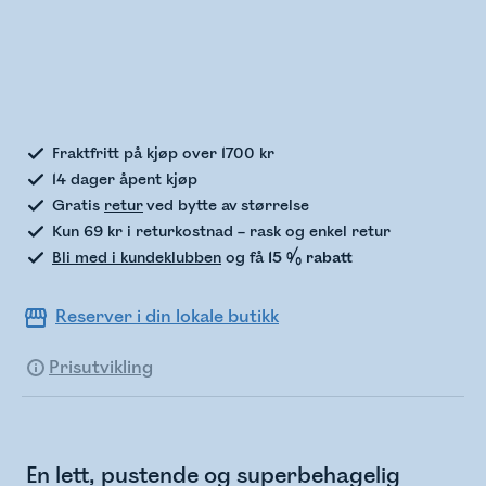
Sjekker lagerstatus
Fraktfritt på kjøp over 1700 kr
14 dager åpent kjøp
Gratis
retur
ved bytte av størrelse
Kun 69 kr i returkostnad – rask og enkel retur
Bli med i kundeklubben
og få
15 % rabatt
Reserver i din lokale butikk
Prisutvikling
En lett, pustende og superbehagelig