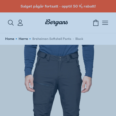
Salget pågår fortsatt - opptil 50 % rabatt!
Home
Herre
Breheimen Softshell Pants
Black