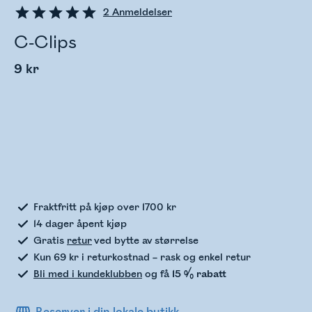
2
Anmeldelser
C-Clips
9 kr
Sjekker lagerstatus
Fraktfritt på kjøp over 1700 kr
14 dager åpent kjøp
Gratis
retur
ved bytte av størrelse
Kun 69 kr i returkostnad – rask og enkel retur
Bli med i kundeklubben
og få
15 % rabatt