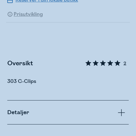
Reserver i din lokale butikk
Prisutvikling
Oversikt
2
303 C-Clips
Detaljer