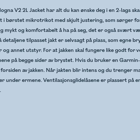
Hogna V2 2L Jacket har alt du kan ønske deg i en 2-lags skall
t i børstet mikrotrikot med skjult justering, som sørger fo
olig mykt og komfortabelt å ha på seg, det er også svært 
 detaljene tilpasset jakt er selvsagt på plass, som egne
og annet utstyr. For at jakken skal fungere like godt for 
e på begge sider av brystet. Hvis du bruker en Garmin-h
 forsiden av jakken. Når jakten blir intens og du trenger m
ser under ermene. Ventilasjonsglidelåsene er plassert på en
.