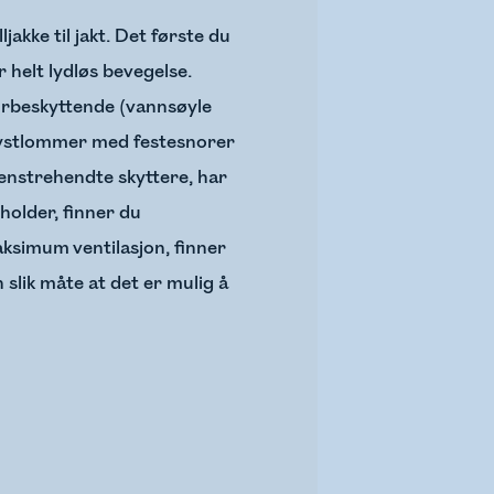
jakke til jakt. Det første du
r helt lydløs bevegelse.
værbeskyttende (vannsøyle
 brystlommer med festesnorer
venstrehendte skyttere, har
older, finner du
aksimum ventilasjon, finner
 slik måte at det er mulig å