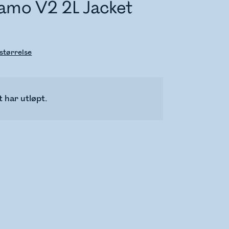
mo V2 2L Jacket
størrelse
 har utløpt.