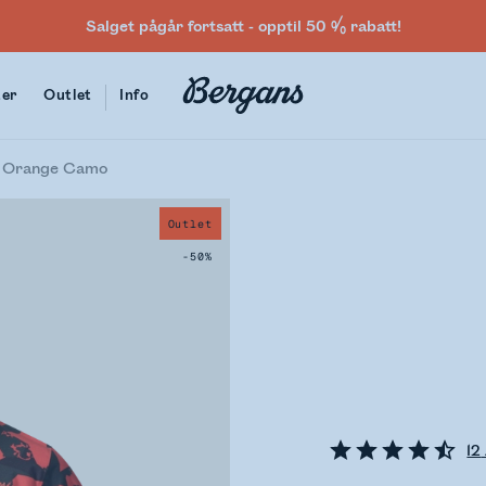
Salget pågår fortsatt - opptil 50 % rabatt!
ter
Outlet
Info
n Orange Camo
Outlet
-50%
12